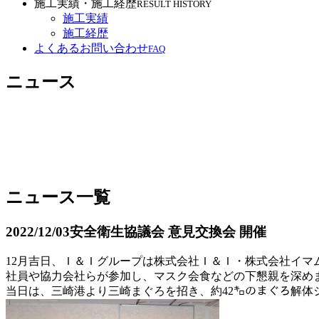
施工実績・施工経歴
RESULT HISTORY
施工実績
施工経歴
よくあるお問い合わせ
FAQ
ニュース
ニュース一覧
2022/12/03
安全衛生協議会 意見交換会 開催
12月吉日、Ｉ＆Ｉグループは株式会社Ｉ＆Ｉ・株式会社イマ
社員や協力会社らが参加し、マスク会食などの下懇親を深め
当日は、三崎港より三崎まぐろを招き、約42㌔のまぐろ解体